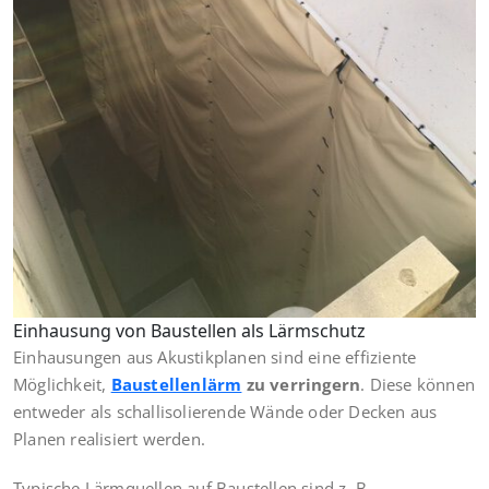
Einhausung von Baustellen als Lärmschutz
Einhausungen aus Akustikplanen sind eine effiziente
Möglichkeit,
Baustellenlärm
zu verringern
. Diese können
entweder als schallisolierende Wände oder Decken aus
Planen realisiert werden.
Typische Lärmquellen auf Baustellen sind z. B.