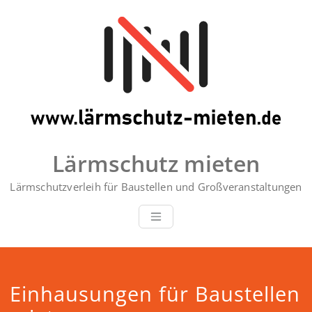
Zum
Inhalt
springen
Lärmschutz mieten
Lärmschutzverleih für Baustellen und Großveranstaltungen
Einhausungen für Baustellen